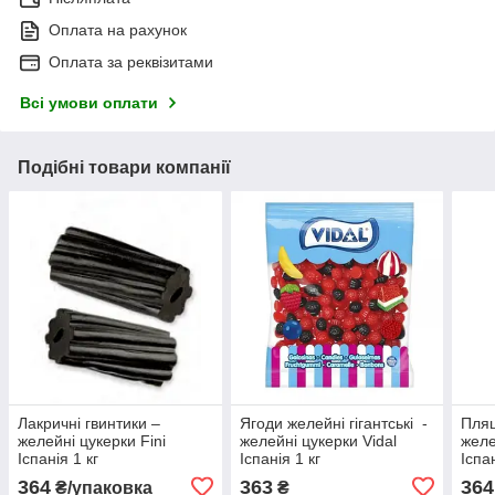
Оплата на рахунок
Оплата за реквізитами
Всі умови оплати
Подібні товари компанії
Лакричні гвинтики –
Ягоди желейні гігантські -
Пляш
желейні цукерки Fini
желейні цукерки Vidal
желе
Іспанія 1 кг
Іспанія 1 кг
Іспан
364
363
364
₴/упаковка
₴