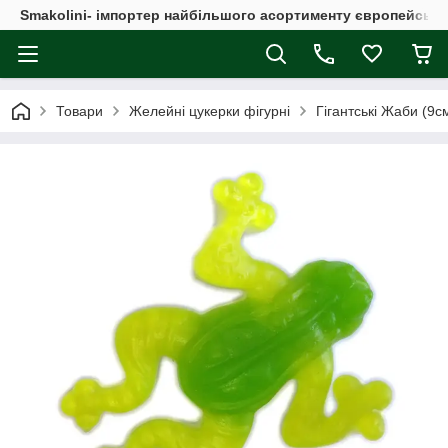
Smakolini- імпортер найбільшого асортименту європейськи
Товари
Желейні цукерки фігурні
Гігантські Жаби (9см