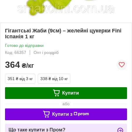
Гігантські Жаби (9см) – желейні цукерки Fini
Іспанія 1 кг
Готово до відправки
Код: 66357
Опт і роздріб
364
₴/кг
351 ₴
від 3 кг
338 ₴
від 10 кг
Купити
або
Купити з
Що таке купити з Пром?