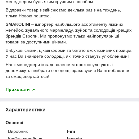
менеджером будь-яким зручним способом.
Відправки товарів здійснюємо декілька разів на тиждень,
тільки Новою поштою.
SMAKOLINI
– імпортер найбільшого асортименту якісних
желейок, жувального мармеладу, жуйок та солодощів кращих
брендів Європи. Ми пропонуємо тільки найпопулярніші
товари за доступними цінами.
Вибухові смаки, цікаві форми та багато ексклюзивних позицій.
У нас Ви знайдете солодощі, які точно стануть улюбленими!
Наші менеджери із задоволенням проконсультують і
допоможуть підібрати солодощі враховуючи Ваші побажання
та смак, звертайтеся!
Приховати
Характеристики
Основні
Виробник
Fini
Країна виробник
Іспанія