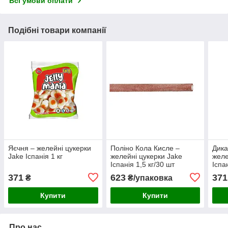
Всі умови оплати
Подібні товари компанії
Яєчня – желейні цукерки
Поліно Кола Кисле –
Дика
Jake Іспанія 1 кг
желейні цукерки Jake
желе
Іспанія 1,5 кг/30 шт
Іспан
371
623
371
₴
₴/упаковка
Купити
Купити
Про нас