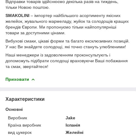
Відправки товарів здійснюємо декілька разів на тиждень,
тільки Новою поштою.
SMAKOLINI
– імпортер найбільшого асортименту якісних
желейок, жувального мармеладу, жуйок та солодощів кращих
брендів Європи. Ми пропонуємо тільки найпопулярніші
товари за доступними цінами.
Вибухові смаки, цікаві форми та багато ексклюзивних позицій.
У нас Ви знайдете солодощі, які точно стануть улюбленими!
Наші менеджери із задоволенням проконсультують і
допоможуть підібрати солодощі враховуючи Ваші побажання
та смак, звертайтеся!
Приховати
Характеристики
Основні
Виробник
Jake
Країна виробник
Іспанія
вид цукерок
Желейні