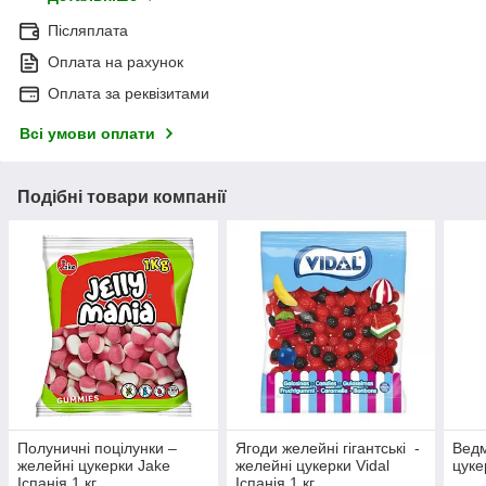
Післяплата
Оплата на рахунок
Оплата за реквізитами
Всі умови оплати
Подібні товари компанії
Полуничні поцілунки –
Ягоди желейні гігантські -
Ведм
желейні цукерки Jake
желейні цукерки Vidal
цуке
Іспанія 1 кг
Іспанія 1 кг