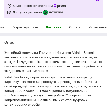
Замовлення під захистом
Доступна доставка
пис
Характеристики
Доставка
Оплата
Умови пове
Опис
Желейний мармелад
Полуничні брикети
Vidal – Веселі
цеглинки з оригінальним полунично-вершковим смаком, як
завжди, і з чудовою пікантною начинкою - ця класика не може
бути відсутнім на вашому солодкому столі, вона сподобається
як дорослим, так і малюкам.
Vidal Candies відбирає та використовує тільки найкращу
сировину, яка м
оже запропонувати ринок для виробництва
своєї продукції. Компанія пропонує каталог, що складається з
понад 1500 посилань, і має виробничу потужність 50
мільйонів одиниць на день, що робить її асортиментом
найрізноманітнішим і найширшим у секторі цукрових
кондитерських виробів.