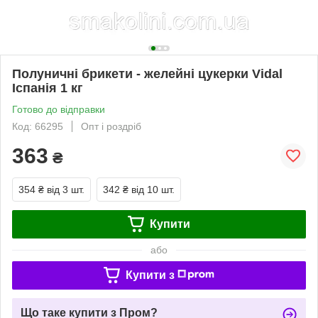
Полуничні брикети - желейні цукерки Vidal
Іспанія 1 кг
Готово до відправки
Код: 66295
Опт і роздріб
363
₴
354 ₴
від 3 шт.
342 ₴
від 10 шт.
Купити
або
Купити з
Що таке купити з Пром?