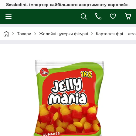
Smakolini- імпортер найбільшого асортименту європейськи
Товари
Желейні цукерки фігурні
Картопля фрі – желе