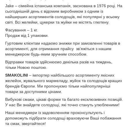
Jake – сімейна іспанська компанія, заснована в 1976 році. На
сьогоднішній день є відомим виробником з одним із
найширших асортиментів солодощів, які популярні у всьому
світі. Всі желейки, цукерки та жуйки не містять глютену.
Фасування – 1 кг.
Продаж від 1 упаковки.
Гуртовим клієнтам надаємо знижки при замовленні товарів в
асортименті, для отримання прайсу зв’яжіться з нашим
менеджером будь-яким зручним способом.
Відправки товарів здійснюємо декілька разів на тиждень,
тільки Новою поштою.
SMAKOLINI
– імпортер найбільшого асортименту якісних
желейок, жувального мармеладу, жуйок та солодощів кращих
брендів Європи. Ми пропонуємо тільки найпопулярніші
товари за доступними цінами.
Вибухові смаки, цікаві форми та багато ексклюзивних позицій.
У нас Ви знайдете солодощі, які точно стануть улюбленими!
Наші менеджери із задоволенням проконсультують і
допоможуть підібрати солодощі враховуючи Ваші побажання
та смак, звертайтеся!