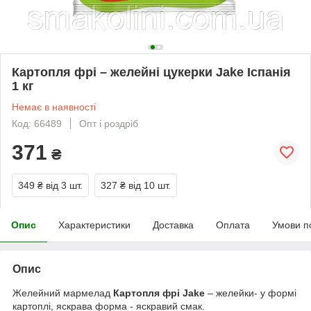
Картопля фрі – желейні цукерки Jake Іспанія
1 кг
Немає в наявності
Код: 66489
Опт і роздріб
371
₴
349 ₴
від 3 шт.
327 ₴
від 10 шт.
Опис
Характеристики
Доставка
Оплата
Умови п
Опис
Желейний мармелад
Картопля фрі Jake
– желейки- у формі
картоплі, яскрава форма - яскравий смак.