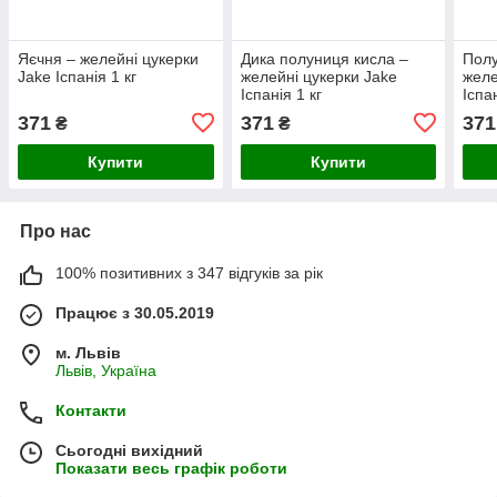
Яєчня – желейні цукерки
Дика полуниця кисла –
Полу
Jake Іспанія 1 кг
желейні цукерки Jake
желе
Іспанія 1 кг
Іспан
371
371
371
₴
₴
Купити
Купити
Про нас
100% позитивних з 347 відгуків за рік
Працює з 30.05.2019
м. Львів
Львів, Україна
Контакти
Сьогодні вихідний
Показати весь графік роботи