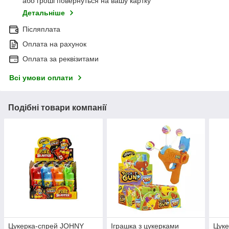
або гроші повернуться на вашу картку
Детальніше
Післяплата
Оплата на рахунок
Оплата за реквізитами
Всі умови оплати
Подібні товари компанії
Цукерка-спрей JOHNY
Іграшка з цукерками
Цук