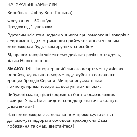
НАТУРАЛЬНІ БАРВНИКИ
Виробник
–
Johny Bee (Польща).
Фасування
–
50 шт/уп.
Продаж від 1 упаковки.
Гуртовим клієнтам надаємо знижки при замовленні товарів в
асортименті, для отримання прайсу зв’яжіться з нашим
менеджером будь-яким зручним способом.
Відправки товарів здійснюємо декілька разів на тиждень,
тільки Новою поштою.
SMAKOLINI
– імпортер найбільшого асортименту якісних
желейок, жувального мармеладу, жуйок та солодощів
кращих брендів Європи. Ми пропонуємо тільки
найпопулярніші товари за доступними цінами.
Вибухові смаки, цікаві форми та багато ексклюзивних
позицій. У нас Ви знайдете солодощі, які точно стануть
улюбленими!
Наші менеджери із задоволенням проконсультують і
допоможуть підібрати солодощі враховуючи Ваші
побажання та смак, звертайтеся!