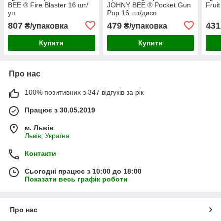
BEE ® Fire Blaster 16 шт/
JOHNY BEE ® Pocket Gun
Frui
уп
Pop 16 шт/дисп
807
479
431
₴/упаковка
₴/упаковка
Купити
Купити
Про нас
100% позитивних з 347 відгуків за рік
Працює з 30.05.2019
м. Львів
Львів, Україна
Контакти
Сьогодні працює з 10:00 до 18:00
Показати весь графік роботи
Про нас