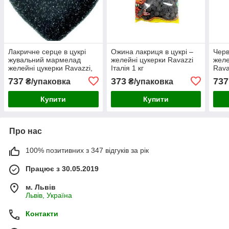
Лакричне серце в цукрі
Ожина лакриця в цукрі –
Черв
жувальний мармелад
желейні цукерки Ravazzi
желе
желейні цукерки Ravazzi,
Італія 1 кг
Ravaz
Італія 2 кг/уп
737
373
737
₴/упаковка
₴/упаковка
Купити
Купити
Про нас
100% позитивних з 347 відгуків за рік
Працює з 30.05.2019
м. Львів
Львів, Україна
Контакти