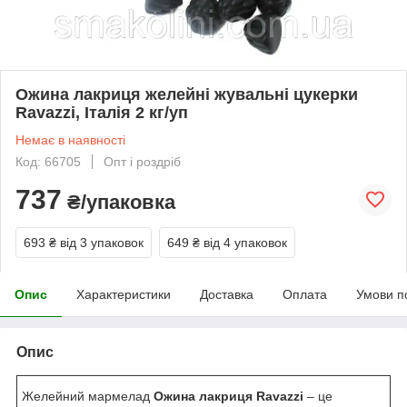
Ожина лакриця желейні жувальні цукерки
Ravazzi, Італія 2 кг/уп
Немає в наявності
Код: 66705
Опт і роздріб
737
₴/упаковка
693 ₴
від 3 упаковок
649 ₴
від 4 упаковок
Опис
Характеристики
Доставка
Оплата
Умови п
Опис
Желейний мармелад
Ожина лакриця Ravazzi
– це