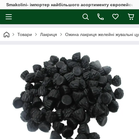
Smakolini- імпортер найбільшого асортименту європейськи
Товари
Лакриця
Ожина лакриця желейні жувальні цуке