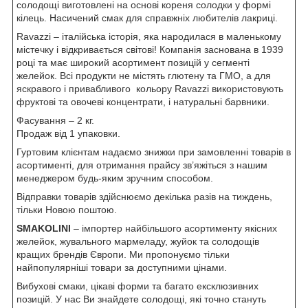
солодощі виготовлені на основі кореня солодки у формі
кілець. Насичений смак для справжніх любителів лакриці.
Ravazzi – iталійська історія, яка народилася в маленькому
містечку і відкривається світові! Компанія заснована в 1939
році та має широкий асортимент позицій у сегменті
желейок. Всі продукти не містять глютену та ГМО, а для
яскравого і привабливого кольору Ravazzi використовують
фруктові та овочеві концентрати, і натуральні барвники.
Фасування – 2 кг.
Продаж від 1 упаковки.
Гуртовим клієнтам надаємо знижки при замовленні товарів в
асортименті, для отримання прайсу зв’яжіться з нашим
менеджером будь-яким зручним способом.
Відправки товарів здійснюємо декілька разів на тиждень,
тільки Новою поштою.
SMAKOLINI
– імпортер найбільшого асортименту якісних
желейок, жувального мармеладу, жуйок та солодощів
кращих брендів Європи. Ми пропонуємо тільки
найпопулярніші товари за доступними цінами.
Вибухові смаки, цікаві форми та багато ексклюзивних
позицій. У нас Ви знайдете солодощі, які точно стануть