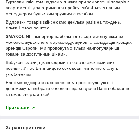
Гуртовим клієнтам надаємо знижки при замовленні товарів в
асортименті, для отримання прайсу зв’яжіться з нашим
менеджером будь-яким зручним способом.
Відправки товарів здійснюємо декілька разів на тиждень,
тільки Новою поштою.
SMAKOLINI
– імпортер найбільшого асортименту якісних
желейок, жувального мармеладу, жуйок та солодощів кращих
брендів Європи. Ми пропонуємо тільки найпопулярніші
товари за доступними цінами.
Вибухові смаки, цікаві форми та багато ексклюзивних
позицій.
У нас Ви знайдете солодощі, які точно стануть
улюбленими!
Наші менеджери із задоволенням проконсультують і
допоможуть підібрати солодощі враховуючи Ваші побажання
та смак, звертайтеся!
Приховати
Характеристики