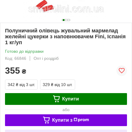
Полуничний олівець жувальний мармелад
желейні цукерки з наповнювачем Fini, Іспанія
1 кг/уп
Готово до відправки
Код: 66846
Опт і роздріб
355
₴
342 ₴
від 3 шт.
329 ₴
від 10 шт.
Купити
або
Купити з