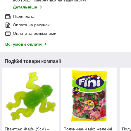
або гроші повернуться на вашу картку
Детальніше
Післяплата
Оплата на рахунок
Оплата за реквізитами
Всі умови оплати
Подібні товари компанії
Гігантські Жаби (9см) –
Полуничний мікс желейні
Полу