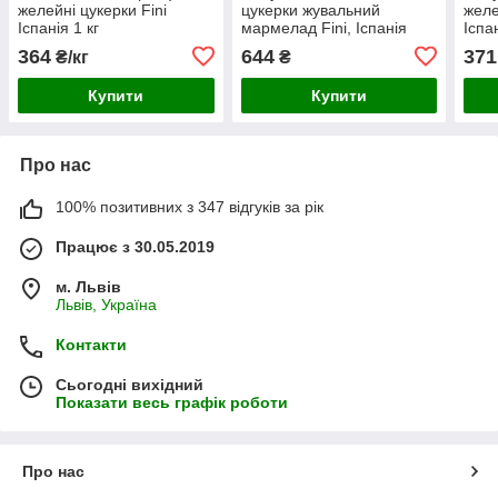
желейні цукерки Fini
цукерки жувальний
желе
Іспанія 1 кг
мармелад Fini, Іспанія
Іспан
250 шт/уп
364
644
371
₴/кг
₴
Купити
Купити
Про нас
100% позитивних з 347 відгуків за рік
Працює з 30.05.2019
м. Львів
Львів, Україна
Контакти
Сьогодні вихідний
Показати весь графік роботи
Про нас