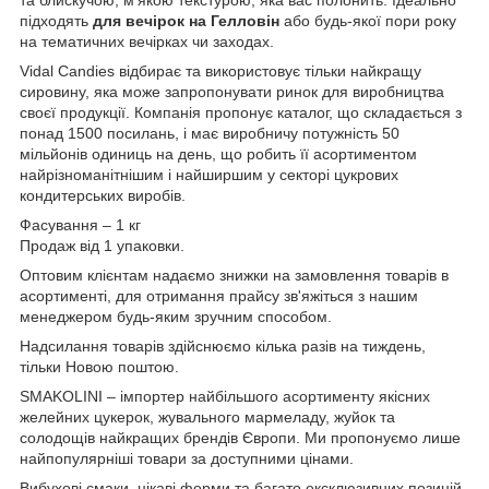
підходять
для вечірок на Гелловін
або будь-якої пори року
на тематичних вечірках чи заходах.
Vidal Candies відбирає та використовує тільки найкращу
сировину, яка м
оже запропонувати ринок для виробництва
своєї продукції. Компанія пропонує каталог, що складається з
понад 1500 посилань, і має виробничу потужність 50
мільйонів одиниць на день, що робить її асортиментом
найрізноманітнішим і найширшим у секторі цукрових
кондитерських виробів.
Фасування – 1 кг
Продаж від 1 упаковки.
Оптовим клієнтам надаємо знижки на замовлення товарів в
асортименті, для отримання прайсу зв'яжіться з нашим
менеджером будь-яким зручним способом.
Надсилання товарів здійснюємо кілька разів на тиждень,
тільки Новою поштою.
SMAKOLINI – імпортер найбільшого асортименту якісних
желейних цукерок, жувального мармеладу, жуйок та
солодощів найкращих брендів Європи. Ми пропонуємо лише
найпопулярніші товари за доступними цінами.
Вибухові смаки, цікаві форми та багато ексклюзивних позицій.