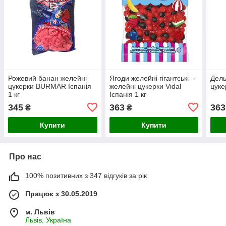
Рожевий банан желейні
Ягоди желейні гігантські -
Дель
цукерки BURMAR Іспанія
желейні цукерки Vidal
цуке
1 кг
Іспанія 1 кг
345
363
363
₴
₴
Купити
Купити
Про нас
100% позитивних з 347 відгуків за рік
Працює з 30.05.2019
м. Львів
Львів, Україна