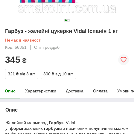
Гарбуз - желейні цукерки Vidal Іспанія 1 кг
Немає в наявності
Код: 66351
Опт і роздріб
345
₴
321 ₴
від 3 шт.
300 ₴
від 10 шт.
Опис
Характеристики
Доставка
Оплата
Умови п
Опис
Желейний мармелад
Гарбуз
Vidal –
у
формі
жахливих
гарбузів
з насиченим полуничним смаком
та блискучою, м'якою текстурою, яка вас полонить. Ідеально