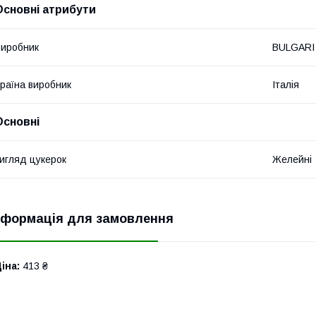
Основні атрибути
иробник
BULGARI
раїна виробник
Італія
Основні
игляд цукерок
Желейні
нформація для замовлення
іна:
413 ₴