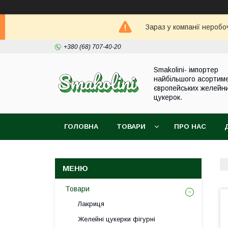
Зараз у компанії неробо
+380 (68) 707-40-20
Smakolini- імпортер
найбільшого асортим
європейських желейн
цукерок.
ГОЛОВНА
ТОВАРИ
ПРО НАС
Товари
Лакриця
Желейні цукерки фігурні