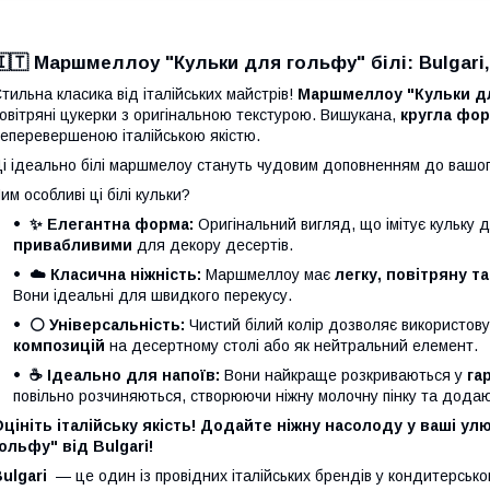
🇮🇹
Маршмеллоу "Кульки для гольфу" білі: Bulgari, І
тильна класика від італійських майстрів!
Маршмеллоу "Кульки д
овітряні цукерки з оригінальною текстурою. Вишукана,
кругла фор
еперевершеною італійською якістю.
і ідеально білі маршмелоу стануть чудовим доповненням до вашо
им особливі ці білі кульки?
✨ Елегантна форма:
Оригінальний вигляд, що імітує кульку 
привабливими
для декору десертів.
☁️ Класична ніжність:
Маршмеллоу має
легку, повітряну та
Вони ідеальні для швидкого перекусу.
⚪️ Універсальність:
Чистий білий колір дозволяє використов
композицій
на десертному столі або як нейтральний елемент.
☕ Ідеально для напоїв:
Вони найкраще розкриваються у
га
повільно розчиняються, створюючи ніжну молочну пінку та додаю
цініть італійську якість! Додайте ніжну насолоду у ваші у
ольфу" від Bulgari!
ulgari
— це один із провідних італійських брендів у кондитерсько