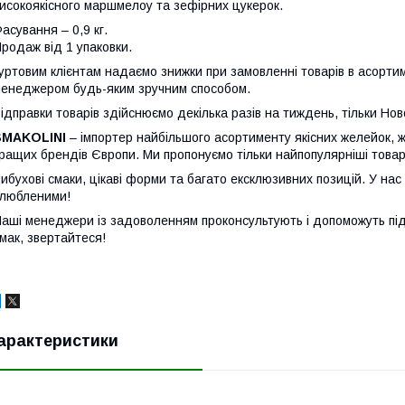
исокоякісного маршмелоу та зефірних цукерок.
асування – 0,9 кг.
родаж від 1 упаковки.
уртовим клієнтам надаємо знижки при замовленні товарів в асорти
енеджером будь-яким зручним способом.
ідправки товарів здійснюємо декілька разів на тиждень, тільки Но
SMAKOLINI
– імпортер найбільшого асортименту якісних желейок, 
ращих брендів Європи. Ми пропонуємо тільки найпопулярніші това
ибухові смаки, цікаві форми та багато ексклюзивних позицій. У нас
улюбленими!
аші менеджери із задоволенням проконсультують і допоможуть пі
мак, звертайтеся!
арактеристики