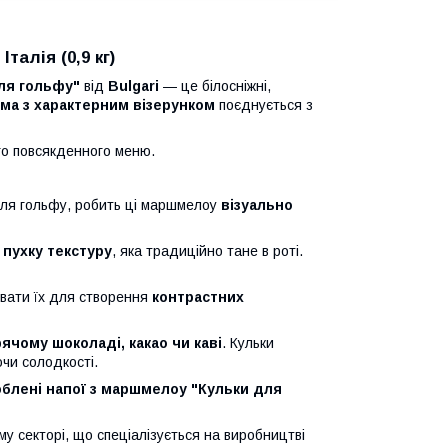
талія (0,9 кг)
ля гольфу"
від
Bulgari
— це білосніжні,
ма з характерним візерунком
поєднується з
го повсякденного меню.
для гольфу, робить ці маршмелоу
візуально
 пухку текстуру
, яка традиційно тане в роті.
увати їх для створення
контрастних
рячому шоколаді, какао чи каві
. Кульки
чи солодкості.
люблені напої з маршмелоу "Кульки для
му секторі, що спеціалізується на виробництві