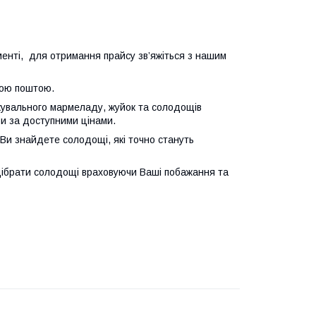
менті, для отримання прайсу зв’яжіться з нашим
вою поштою.
жувального мармеладу, жуйок та солодощів
ри за доступними цінами.
 Ви знайдете солодощі, які точно стануть
дібрати солодощі враховуючи Ваші побажання та