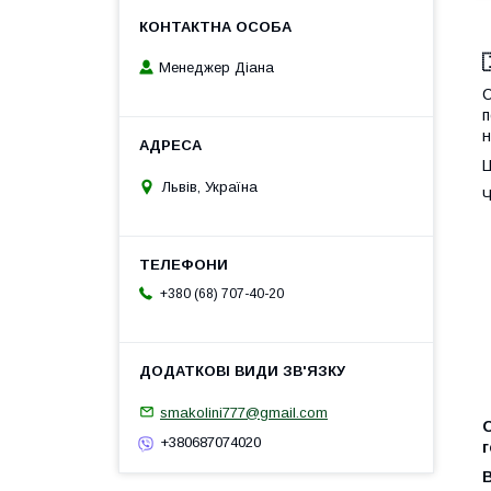
Менеджер Діана
С
п
н
Ц
Львів, Україна
Ч
+380 (68) 707-40-20
smakolini777@gmail.com
О
+380687074020
г
B