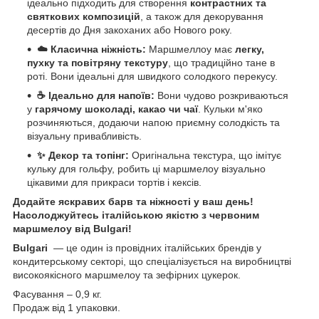
ідеально підходить для створення
контрастних та
святкових композицій
, а також для декорування
десертів до Дня закоханих або Нового року.
☁️ Класична ніжність:
Маршмеллоу має
легку,
пухку та повітряну текстуру
, що традиційно тане в
роті. Вони ідеальні для швидкого солодкого перекусу.
☕ Ідеально для напоїв:
Вони чудово розкриваються
у
гарячому шоколаді, какао чи чаї
. Кульки м'яко
розчиняються, додаючи напою приємну солодкість та
візуальну привабливість.
✨ Декор та топінг:
Оригінальна текстура, що імітує
кульку для гольфу, робить ці маршмелоу візуально
цікавими для прикраси тортів і кексів.
Додайте яскравих барв та ніжності у ваш день!
Насолоджуйтесь італійською якістю з червоним
маршмелоу від Bulgari!
Bulgari
— це один із провідних італійських брендів у
кондитерському секторі, що спеціалізується на виробництві
високоякісного маршмелоу та зефірних цукерок.
Фасування – 0,9 кг.
Продаж від 1 упаковки.