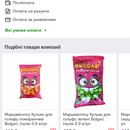
Післяплата
Оплата на рахунок
Оплата за реквізитами
Всі умови оплати
Подібні товари компанії
Маршмеллоу Кульки для
Маршмеллоу Кульки для
Мар
гольфу помаранчеві
гольфу зелені Bulgari,
серця
Bulgari, Італія 0,9 кг/уп
Італія 0,9 кг/уп
уп