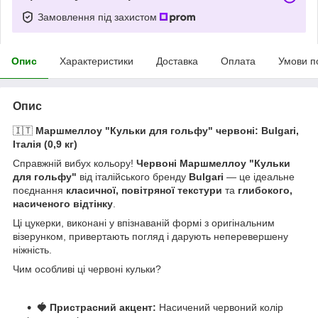
Замовлення під захистом
Опис
Характеристики
Доставка
Оплата
Умови п
Опис
🇮🇹
Маршмеллоу "Кульки для гольфу" червоні: Bulgari,
Італія (0,9 кг)
Справжній вибух кольору!
Червоні Маршмеллоу "Кульки
для гольфу"
від італійського бренду
Bulgari
— це ідеальне
поєднання
класичної, повітряної текстури
та
глибокого,
насиченого відтінку
.
Ці цукерки, виконані у впізнаваній формі з оригінальним
візерунком, привертають погляд і дарують неперевершену
ніжність.
Чим особливі ці червоні кульки?
🍓 Пристрасний акцент:
Насичений червоний колір