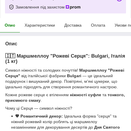
Замовлення під захистом
Опис
Характеристики
Доставка
Оплата
Умови п
Опис
🇮🇹
Маршмеллоу "Рожеві Серця": Bulgari, Італія
(1 кг)
Символ ніжності та солодких почуттів!
Маршмеллоу "Рожеві
Серця"
від італійської фабрики
Bulgari
— це ідеальний
подарунок і вишуканий декор. Повітряні, м'які цукерки, що
ідеально підходять для створення романтичного настрою.
Кожне рожеве серце є втіленням
ніжності суфле
та
тонкого,
приємного смаку
.
Чому ці Серця — символ ніжності?
💖 Романтичний декор:
Ідеальна форма "серця" та
ніжний рожевий колір роблять ці маршмелоу
незамінними для декорування десертів до
Дня Святого