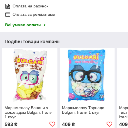
Оплата на рахунок
Оплата за реквізитами
Всі умови оплати
Подібні товари компанії
Маршмеллоу Банани з
Маршмеллоу Торнадо
Мар
шоколадом Bulgari, Італія
Bulgari, Італія 1 кг/уп
твіс
1 кг/уп
Італі
593
409
409
₴
₴