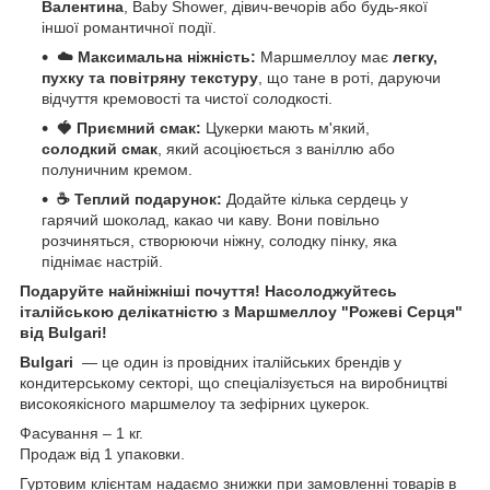
Валентина
, Baby Shower, дівич-вечорів або будь-якої
іншої романтичної події.
☁️ Максимальна ніжність:
Маршмеллоу має
легку,
пухку та повітряну текстуру
, що тане в роті, даруючи
відчуття кремовості та чистої солодкості.
🍓 Приємний смак:
Цукерки мають м'який,
солодкий смак
, який асоціюється з ваніллю або
полуничним кремом.
☕ Теплий подарунок:
Додайте кілька сердець у
гарячий шоколад, какао чи каву. Вони повільно
розчиняться, створюючи ніжну, солодку пінку, яка
піднімає настрій.
Подаруйте найніжніші почуття! Насолоджуйтесь
італійською делікатністю з Маршмеллоу "Рожеві Серця"
від Bulgari!
Bulgari
— це один із провідних італійських брендів у
кондитерському секторі, що спеціалізується на виробництві
високоякісного маршмелоу та зефірних цукерок.
Фасування – 1 кг.
Продаж від 1 упаковки.
Гуртовим клієнтам надаємо знижки при замовленні товарів в